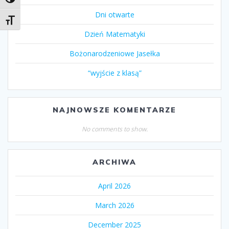
Toggle High Contrast
Dni otwarte
Toggle Font size
Dzień Matematyki
Bożonarodzeniowe Jasełka
“wyjście z klasą”
NAJNOWSZE KOMENTARZE
No comments to show.
ARCHIWA
April 2026
March 2026
December 2025