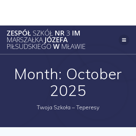
Skip
ZESPÓŁ
SZKÓŁ
NR
3
IM
to
MARSZAŁKA
JÓZEFA
content
PIŁSUDSKIEGO
W
MŁAWIE
Month:
October
2025
Twoja Szkoła – Teperesy